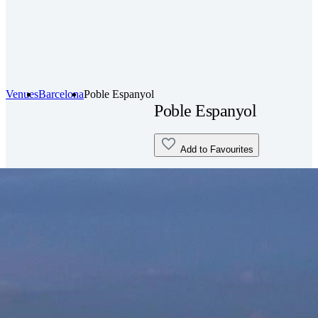
Venues
Barcelona
Poble Espanyol
Poble Espanyol
Add to Favourites